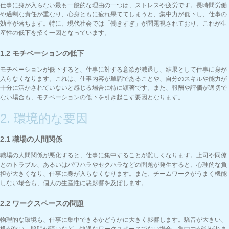
仕事に身が入らない最も一般的な理由の一つは、ストレスや疲労です。長時間労働
や過剰な責任が重なり、心身ともに疲れ果ててしまうと、集中力が低下し、仕事の
効率が落ちます。特に、現代社会では「働きすぎ」が問題視されており、これが生
産性の低下を招く一因となっています。
1.2 モチベーションの低下
モチベーションが低下すると、仕事に対する意欲が減退し、結果として仕事に身が
入らなくなります。これは、仕事内容が単調であることや、自分のスキルや能力が
十分に活かされていないと感じる場合に特に顕著です。また、報酬や評価が適切で
ない場合も、モチベーションの低下を引き起こす要因となります。
2. 環境的な要因
2.1 職場の人間関係
職場の人間関係が悪化すると、仕事に集中することが難しくなります。上司や同僚
とのトラブル、あるいはパワハラやセクハラなどの問題が発生すると、心理的な負
担が大きくなり、仕事に身が入らなくなります。また、チームワークがうまく機能
しない場合も、個人の生産性に悪影響を及ぼします。
2.2 ワークスペースの問題
物理的な環境も、仕事に集中できるかどうかに大きく影響します。騒音が大きい、