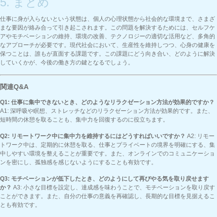
5. まとめ
仕事に身が入らないという状態は、個人の心理状態から社会的な環境まで、さまざ
まな要因が絡み合って引き起こされます。この問題を解決するためには、セルフケ
アやモチベーションの維持、環境の改善、テクノロジーの適切な活用など、多角的
なアプローチが必要です。現代社会において、生産性を維持しつつ、心身の健康を
保つことは、誰もが直面する課題です。この課題にどう向き合い、どのように解決
していくかが、今後の働き方の鍵となるでしょう。
関連Q&A
Q1: 仕事に集中できないとき、どのようなリラクゼーション方法が効果的ですか？
A1: 深呼吸や瞑想、ストレッチなどのリラクゼーション方法が効果的です。また、
短時間の休憩を取ることも、集中力を回復するのに役立ちます。
Q2: リモートワーク中に集中力を維持するにはどうすればいいですか？
A2: リモー
トワーク中は、定期的に休憩を取る、仕事とプライベートの境界を明確にする、集
中しやすい環境を整えることが重要です。また、オンラインでのコミュニケーショ
ンを密にし、孤独感を感じないようにすることも有効です。
Q3: モチベーションが低下したとき、どのようにして再びやる気を取り戻せます
か？
A3: 小さな目標を設定し、達成感を味わうことで、モチベーションを取り戻す
ことができます。また、自分の仕事の意義を再確認し、長期的な目標を見据えるこ
とも有効です。