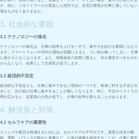
机が狭い、照明が暗いなど、快適なワークスペースでない場合、集中力が削がれま
す。特に、リモートワークが普及した現代では、自宅の環境が仕事に適していない
場合も少なくありません。
3. 社会的な要因
3.1 テクノロジーの進化
テクノロジーの進化は、仕事の効率を上げる一方で、集中力を妨げる要因にもなり
ます。スマートフォンやSNSの通知が頻繁に入ると、つい気が散ってしまい、仕事
に身が入らなくなります。また、情報過多の状態に陥ると、何を優先すべきかがわ
からなくなり、結果として生産性が低下します。
3.2 経済的不安定
経済的な不安定さも、仕事に集中できない理由の一つです。将来に対する不安が大
きいと、目の前の仕事に集中することが難しくなります。特に、不況やリストラの
噂が広がると、従業員の士気が低下し、仕事の効率が落ちることがあります。
4. 解決策と対策
4.1 セルフケアの重要性
ストレスや疲労を軽減するためには、セルフケアが不可欠です。適度な休息や睡
眠、運動、バランスの取れた食事など、心身の健康を維持することが、仕事に集中