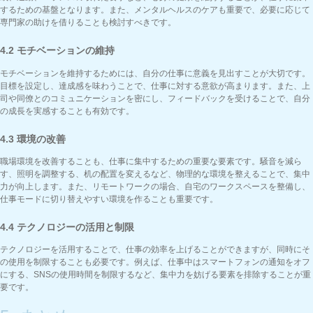
するための基盤となります。また、メンタルヘルスのケアも重要で、必要に応じて
専門家の助けを借りることも検討すべきです。
4.2 モチベーションの維持
モチベーションを維持するためには、自分の仕事に意義を見出すことが大切です。
目標を設定し、達成感を味わうことで、仕事に対する意欲が高まります。また、上
司や同僚とのコミュニケーションを密にし、フィードバックを受けることで、自分
の成長を実感することも有効です。
4.3 環境の改善
職場環境を改善することも、仕事に集中するための重要な要素です。騒音を減ら
す、照明を調整する、机の配置を変えるなど、物理的な環境を整えることで、集中
力が向上します。また、リモートワークの場合、自宅のワークスペースを整備し、
仕事モードに切り替えやすい環境を作ることも重要です。
4.4 テクノロジーの活用と制限
テクノロジーを活用することで、仕事の効率を上げることができますが、同時にそ
の使用を制限することも必要です。例えば、仕事中はスマートフォンの通知をオフ
にする、SNSの使用時間を制限するなど、集中力を妨げる要素を排除することが重
要です。