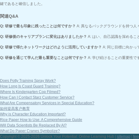
鍵であると確信しました。
関連Q&A
Q: 研修で最も印象に残ったことは何ですか？
A: 異なるバックグラウンドを持つ
Q: 研修後のキャリアプランに変化はありましたか？
A: はい、自己認識を深める
Q: 研修で得たネットワークはどのように活用していますか？
A: 同じ目標に向か
Q: 研修を通じて学んだ最も重要なことは何ですか？
A: 学び続けることの重要性
Does Potty Training Spray Work?
How Long Is Coast Guard Training?
Where Is Kindergarten Cop Filmed?
How Can I Contact Starz Customer Service?
What Are Compensatory Services in Special Education?
如何提高客户教育
Why is Character Education Important?
Rice Paper How to Use: A Comprehensive Guide
Will Data Scientists Be Replaced By AI?
What Do Paper Cranes Symbolize?
Copyright © 2025-2026 Unlock Your Potential: Online Learning Hub |
sitemap
|
fee