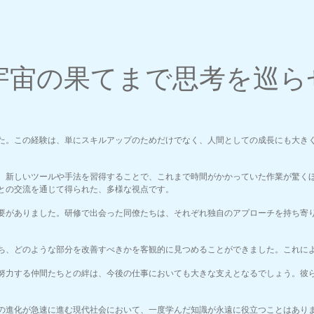
宇宙の果てまで思考を巡ら
た。この経験は、単にスキルアップのためだけでなく、人間としての成長にも大き
。新しいツールや手法を習得することで、これまで時間がかかっていた作業が驚く
との交流を通じて得られた、多様な視点です。
要がありました。研修で出会った同僚たちは、それぞれ独自のアプローチを持ち寄
ち、どのような部分を改善すべきかを客観的に見つめることができました。これに
努力する仲間たちとの絆は、今後の仕事においても大きな支えとなるでしょう。彼
の進化が急速に進む現代社会において、一度学んだ知識が永遠に役立つことはあり