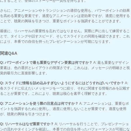
にすることで、全体のストーリーが一貫性を持ちます。
さらに、アニメーションやトランジションの適切な使用も、パワーポイントの効果
を高める重要な要素です。過度なアニメーションは逆効果ですが、適度に使用する
ことで、聴衆の興味を引きつけ、重要なポイントを強調することができます。
最後に、リハーサルの重要性を忘れてはなりません。実際に声に出して練習するこ
とで、タイミングや話すスピード、そしてスライドとの同期を確認できます。これ
により、本番での自信を持ったプレゼンテーションが可能になります。
関連Q&A
Q: パワーポイントで最も重要なデザイン要素は何ですか？
A: 最も重要なデザイン
要素は、色の選択とレイアウトの簡潔さです。これらは、メッセージの明確さと視
覚的吸引力に直接影響します。
Q: スライドに情報を詰め込みすぎないようにするにはどうすればいいですか？
A:
各スライドに伝えたいメッセージを一つに絞り、それに関連する情報のみを記載す
ることが重要です。これにより、聴衆は核心を素早く理解できます。
Q: アニメーションを使う際の注意点は何ですか？
A: アニメーションは、重要なポ
イントを強調するために使用し、過度に使用しないことが重要です。適度な使用
が、聴衆の興味を引きつけます。
Q: リハーサルはなぜ重要ですか？
A: リハーサルを行うことで、プレゼンテーショ
ンの流れやタイミングを確認し、本番での自信を持ったパフォーマンスが可能にな