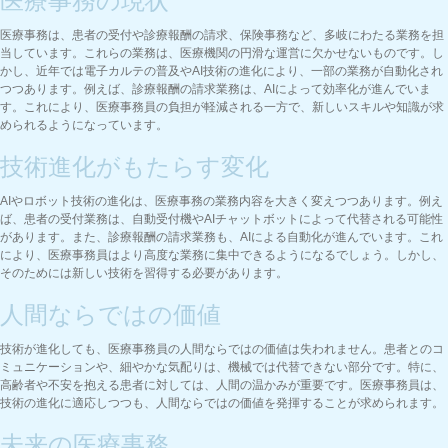
医療事務の現状
医療事務は、患者の受付や診療報酬の請求、保険事務など、多岐にわたる業務を担
当しています。これらの業務は、医療機関の円滑な運営に欠かせないものです。し
かし、近年では電子カルテの普及やAI技術の進化により、一部の業務が自動化され
つつあります。例えば、診療報酬の請求業務は、AIによって効率化が進んでいま
す。これにより、医療事務員の負担が軽減される一方で、新しいスキルや知識が求
められるようになっています。
技術進化がもたらす変化
AIやロボット技術の進化は、医療事務の業務内容を大きく変えつつあります。例え
ば、患者の受付業務は、自動受付機やAIチャットボットによって代替される可能性
があります。また、診療報酬の請求業務も、AIによる自動化が進んでいます。これ
により、医療事務員はより高度な業務に集中できるようになるでしょう。しかし、
そのためには新しい技術を習得する必要があります。
人間ならではの価値
技術が進化しても、医療事務員の人間ならではの価値は失われません。患者とのコ
ミュニケーションや、細やかな気配りは、機械では代替できない部分です。特に、
高齢者や不安を抱える患者に対しては、人間の温かみが重要です。医療事務員は、
技術の進化に適応しつつも、人間ならではの価値を発揮することが求められます。
未来の医療事務