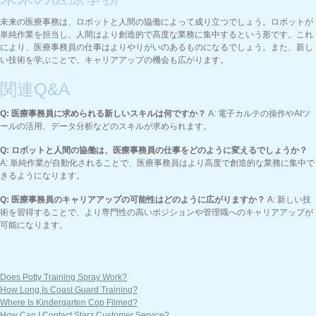
未来の医療事務は、ロボットと人間の協働によって成り立つでしょう。ロボットが
単純作業を担当し、人間はより創造的で高度な業務に集中するという形です。これ
により、医療事務員の仕事はよりやりがいのあるものになるでしょう。また、新し
い技術を学ぶことで、キャリアアップの機会も広がります。
関連Q&A
Q: 医療事務員に求められる新しいスキルは何ですか？
A: 電子カルテの操作やAIツ
ールの活用、データ分析などのスキルが求められます。
Q: ロボットと人間の協働は、医療事務員の仕事をどのように変えるでしょうか？
A: 単純作業が自動化されることで、医療事務員はより高度で創造的な業務に集中で
きるようになります。
Q: 医療事務員のキャリアアップの可能性はどのように広がりますか？
A: 新しい技
術を習得することで、より専門性の高いポジションや管理職へのキャリアアップが
可能になります。
Does Potty Training Spray Work?
How Long Is Coast Guard Training?
Where Is Kindergarten Cop Filmed?
How Can I Contact Starz Customer Service?